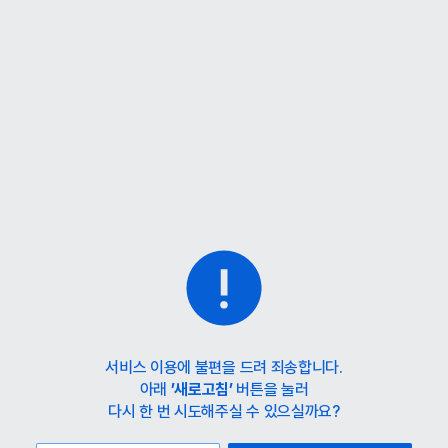
홈
카테고리
스타일
랭킹
타임세일
아울렛
매거진
출근룩
서비스 이용에 불편을 드려 죄송합니다.
아래
’새로고침’
버튼을 눌러
다시 한 번 시도해주실 수 있으실까요?