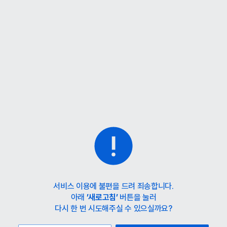
홈
카테고리
스타일
랭킹
타임세일
아울렛
매거진
출근룩
서비스 이용에 불편을 드려 죄송합니다.
아래
’새로고침’
버튼을 눌러
다시 한 번 시도해주실 수 있으실까요?