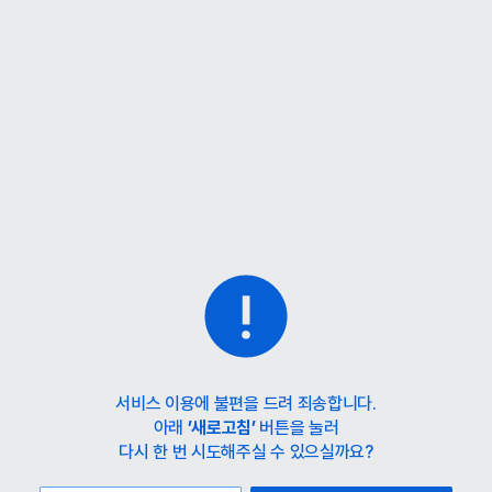
홈
카테고리
스타일
랭킹
타임세일
아울렛
매거진
출근룩
서비스 이용에 불편을 드려 죄송합니다.
아래
’새로고침’
버튼을 눌러
다시 한 번 시도해주실 수 있으실까요?