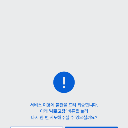
홈
카테고리
스타일
랭킹
타임세일
아울렛
매거진
출근룩
서비스 이용에 불편을 드려 죄송합니다.
아래
’새로고침’
버튼을 눌러
다시 한 번 시도해주실 수 있으실까요?