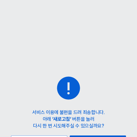
홈
카테고리
스타일
랭킹
타임세일
아울렛
매거진
출근룩
서비스 이용에 불편을 드려 죄송합니다.
아래
’새로고침’
버튼을 눌러
다시 한 번 시도해주실 수 있으실까요?