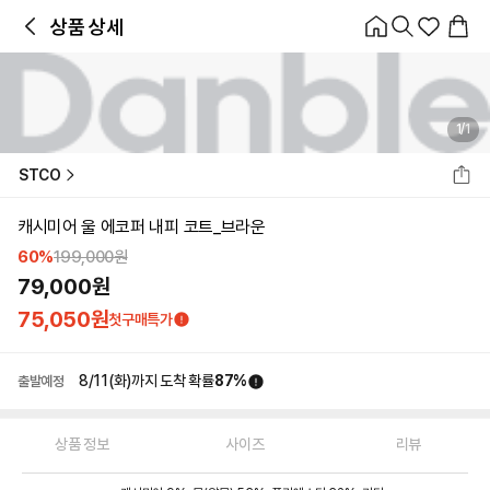
홈
카테고리
스타일
랭킹
타임세일
아울렛
매거진
출근룩
앱 첫 구매 시 10% 쿠폰 + 무료 교환/배송
앱 열기
상품 상세
1
/
1
STCO
캐시미어 울 에코퍼 내피 코트_브라운
60
%
199,000
원
79,000
원
75,050
원
첫구매특가
8/11(화)
까지 도착 확률
87
%
출발예정
상품 정보
사이즈
리뷰