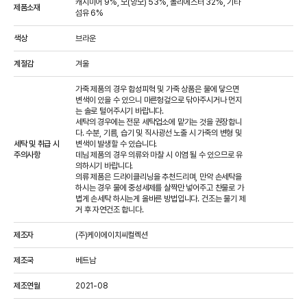
캐시미어 9%, 모(양모) 53%, 폴리에스터 32%, 기타
제품소재
섬유 6%
색상
브라운
계절감
겨울  
가죽 제품의 경우 합성피혁 및 가죽 상품은 물에 닿으면 
변색이 있을 수 있으니 마른헝겊으로 닦아주시거나 먼지
는 솔로 털어주시기 바랍니다.

세탁의 경우에는 전문 세탁업소에 맡기는 것을 권장합니
다. 수분, 기름, 습기 및 직사광선 노출 시 가죽의 변형 및 
세탁 및 취급 시
변색이 발생할 수 있습니다.

주의사항
데님 제품의 경우 의류와 마찰 시 이염 될 수 있으므로 유
의하시기 바랍니다.

의류 제품은 드라이클리닝을 추천드리며, 만약 손세탁을 
하시는 경우 물에 중성세제를 살짝만 넣어주고 찬물로 가
볍게 손세탁 하시는게 올바른 방법입니다. 건조는 물기 제
거 후 자연건조 합니다.
제조자
(주)케이에이치씨컬렉션
제조국
베트남
제조연월
2021-08