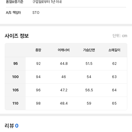
품질보증기준
구입일로부터 1년 이내
A/S 책임자
STO
사이즈 정보
단위 : cm
총장
어깨너비
가슴단면
소매길이
95
92
44.8
51.5
62
100
94
46
54
63
105
96
47.2
56.5
64
110
98
48.4
59
65
리뷰
0