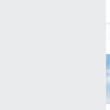
O
Cool 쿨
하객
+
입는 순간