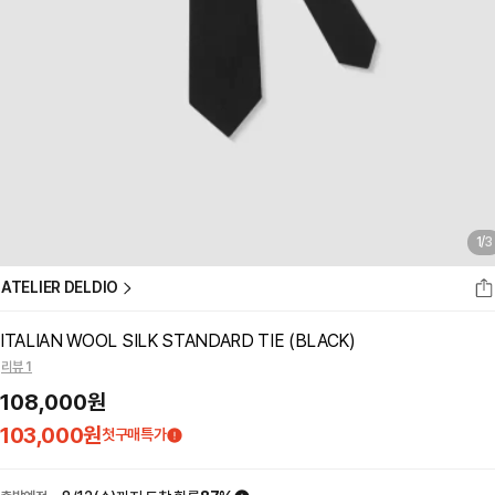
1
/
3
ATELIER DELDIO
ITALIAN WOOL SILK STANDARD TIE (BLACK)
리뷰 1
108,000
원
103,000
원
첫구매특가