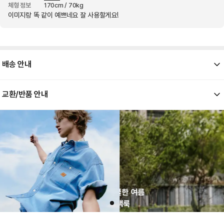
체형 정보
170cm / 70kg
이미지랑 똑 같이 예쁘네요 잘 사용할게요!
배송 안내
202
교환/반품 안내
[ 배송 기간 ]
해당 상품의 배송은 평일 기준 통상적으로 1-2일 소요됩니다.
제일 
[ 배송 금액 ]
은
콘텐
배송 금액은 모두 댄블에서 부담합니다. 고객님의 배송 부담 금액은 0원입니다.
[ 교환/반품 유의 사항 ]
본 상품은 업체별로 개별 출고되는 상품으로, 반품 시 출고 업체 기준에 따라 반품비가 각각 발생할
수 있습니다.
고객님의 변심으로 인한 반품의 경우, 왕복 택배비가 발생하며 해당 비용은 환불 금액에서 차감 후
환불 처리됩니다.
상품 수령 시 상품 하자 여부를 확인해주세요. 하자 여부를 확인하지 않고 반품된 상품은 고객님의
책임 사유가 될 수 있습니다.
한 여름
상품은 착용 흔적이 없어야 하며, 택이 부착된 상태로 접수되어야 합니다.
룩
교환/반품 요청은 상품 수령 후 7일 이내로 가능합니다.
 느껴지
환불 금액은 결제수단으로 환불이 완료됩니다.