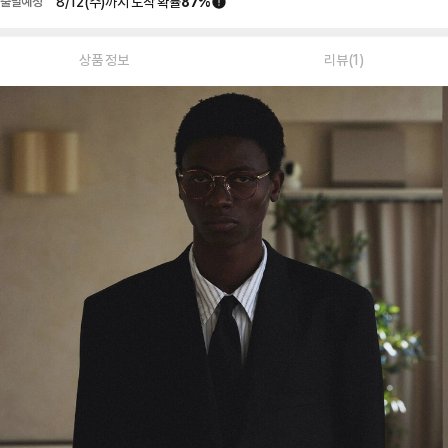
8/12(수)
까지 도착 확률
87
%
출발예정
상품 정보
리뷰(1)