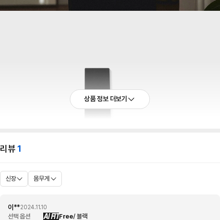
상품 정보 더보기
리뷰
1
신장
몸무게
이**
2024.11.10
AI FIT
선택 옵션
Free
/ 블랙