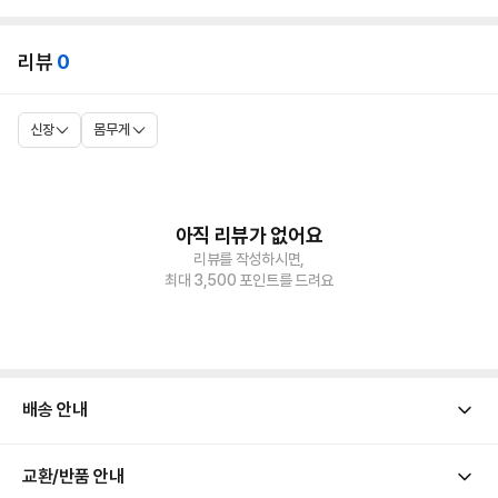
리뷰
0
신장
몸무게
아직 리뷰가 없어요
리뷰를 작성하시면,
최대 3,500 포인트를 드려요
배송 안내
2026 
교환/반품 안내
[ 배송 기간 ]
어