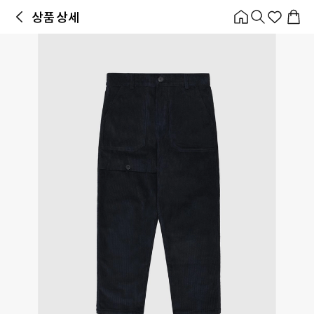
홈
카테고리
스타일
랭킹
타임세일
아울렛
매거진
출근룩
앱 첫 구매 시 10% 쿠폰 + 무료 교환/배송
앱 열기
상품 상세