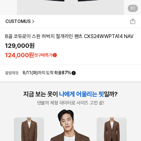
1
/
2
CUSTOMUS
8골 코듀로이 스판 허벅지 절개라인 팬츠 CXS24WWPTA14 NAV
129,000
원
124,000
원
첫구매특가
8/11(화)
까지 도착 확률
87
%
출발예정
지금 보는 옷이
나에게 어울리는 핏
일까?
댄블의 체형 데이터로 사이즈 고민 끝!