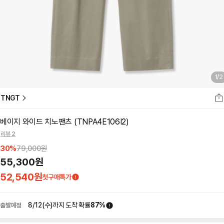
1
/
2
TNGT
베이지 와이드 치노팬츠 (TNPA4E106I2)
리뷰 2
30
%
79,000
원
55,300
원
52,540
원
첫구매특가
8/12(수)
까지 도착 확률
87
%
출발예정