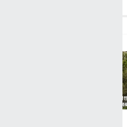
O
Cool 쿨
하객
+
입는 순간
는 시원한
콘텐츠 보러