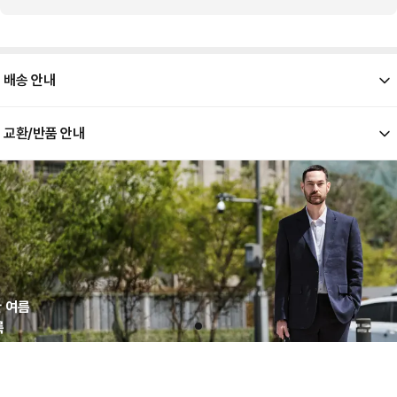
배송 안내
교환/반품 안내
[ 배송 기간 ]
해당 상품의 배송은 평일 기준 통상적으로 1-2일 소요됩니다.
[ 배송 금액 ]
배송 금액은 모두 댄블에서 부담합니다. 고객님의 배송 부담 금액은 0원입니다.
[ 교환/반품 유의 사항 ]
본 상품은 업체별로 개별 출고되는 상품으로, 반품 시 출고 업체 기준에 따라 반품비가 각각 발생할
수 있습니다.
고객님의 변심으로 인한 반품의 경우, 왕복 택배비가 발생하며 해당 비용은 환불 금액에서 차감 후
환불 처리됩니다.
상품 수령 시 상품 하자 여부를 확인해주세요. 하자 여부를 확인하지 않고 반품된 상품은 고객님의
책임 사유가 될 수 있습니다.
한 여름
202
상품은 착용 흔적이 없어야 하며, 택이 부착된 상태로 접수되어야 합니다.
룩
교환/반품 요청은 상품 수령 후 7일 이내로 가능합니다.
 느껴지
제일 
환불 금액은 결제수단으로 환불이 완료됩니다.
전자상거래 등에서 소비자보호에 관한 법률 제17조(청약철회 등)에 의거, 하단에 기재된 내용에
 소재
은
가기
콘텐
해당할 경우 교환/반품 처리가 불가능합니다.