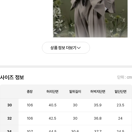
상품 정보 더보기
사이즈 정보
단위 : cm
총장
허리단면
밑위길이
허벅지단면
밑단단면
30
106
40.5
30
35.9
23.5
32
106
42.5
30
36.8
24
34
107
44.5
30.6
37.7
24.5