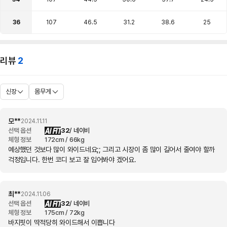
36
107
46.5
31.2
38.6
25
리뷰
2
신장
몸무게
모**
2024.11.11
AI FIT
선택 옵션
32
/ 네이비
체형 정보
172cm / 66kg
예상했던 것보다 많이 와이드네요;; 그리고 시장이 좀 많이 길어서 줄여야 할까
걱정입니다. 한번 코디 보고 잘 입어봐야 겠어요.
최**
2024.11.06
AI FIT
선택 옵션
32
/ 네이비
체형 정보
175cm / 72kg
바지핏이 딱적당히 와이드해서 이쁩니다