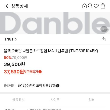
홈
카테고리
스타일
랭킹
타임세일
아울렛
매거진
출근룩
앱 첫 구매 시 10% 쿠폰 + 무료 교환/배송
앱 열기
상품 상세
1
/
1
TNGT
블랙 오버핏 나일론 하프집업 MA-1 맨투맨 (TNTS3E104BK)
50
%
79,000
원
39,500
원
37,530
원
첫구매특가
8/12(수)
까지 도착 확률
87
%
출발예정
상품 정보
사이즈
리뷰