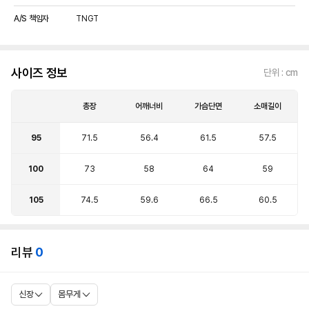
A/S 책임자
TNGT
사이즈 정보
단위 : cm
총장
어깨너비
가슴단면
소매길이
95
71.5
56.4
61.5
57.5
100
73
58
64
59
105
74.5
59.6
66.5
60.5
리뷰
0
신장
몸무게