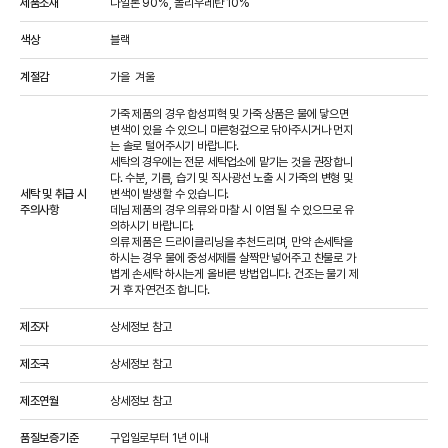
제품소재
나일론 90%, 폴리우레탄 10%
색상
블랙
계절감
가을  
겨울  
가죽 제품의 경우 합성피혁 및 가죽 상품은 물에 닿으면 
변색이 있을 수 있으니 마른헝겊으로 닦아주시거나 먼지
는 솔로 털어주시기 바랍니다.

세탁의 경우에는 전문 세탁업소에 맡기는 것을 권장합니
다. 수분, 기름, 습기 및 직사광선 노출 시 가죽의 변형 및 
세탁 및 취급 시
변색이 발생할 수 있습니다.

주의사항
데님 제품의 경우 의류와 마찰 시 이염 될 수 있으므로 유
의하시기 바랍니다.

의류 제품은 드라이클리닝을 추천드리며, 만약 손세탁을 
하시는 경우 물에 중성세제를 살짝만 넣어주고 찬물로 가
볍게 손세탁 하시는게 올바른 방법입니다. 건조는 물기 제
거 후 자연건조 합니다.
제조자
상세정보 참고
제조국
상세정보 참고
제조연월
상세정보 참고
품질보증기준
구입일로부터 1년 이내