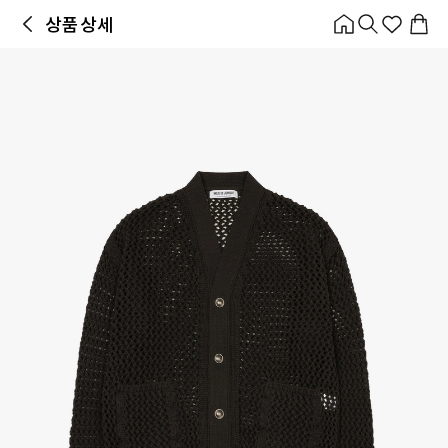
홈
카테고리
스타일
랭킹
타임세일
아울렛
매거진
출근룩
앱 첫 구매 시 10% 쿠폰 + 무료 교환/배송
앱 열기
상품 상세