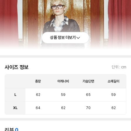
상품 정보 더보기
사이즈 정보
단위 : cm
총장
어깨너비
가슴단면
소매길이
L
62
59
65
59
XL
64
62
70
62
리뷰
0