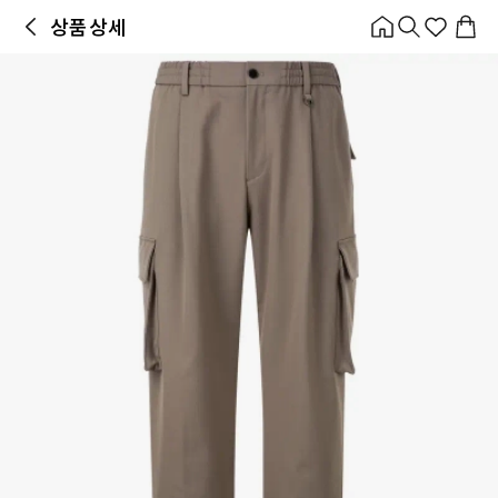
홈
카테고리
스타일
랭킹
타임세일
아울렛
매거진
출근룩
앱 첫 구매 시 10% 쿠폰 + 무료 교환/배송
앱 열기
상품 상세