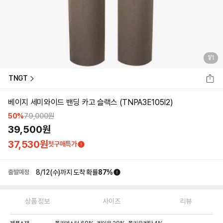
1
/
1
TNGT
베이지 세미와이드 밴딩 카고 슬랙스 (TNPA3E105I2)
50
%
79,000
원
39,500
원
37,530
원
첫구매특가
8/12(수)
까지 도착 확률
87
%
출발예정
상품 정보
사이즈
리뷰