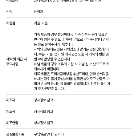
제품소재
폴리에스터 68%, 레이온 28%, 폴리우레탄 4%
색상
베이지
계절감
겨울  
가을  
가죽 제품의 경우 합성피혁 및 가죽 상품은 물에 닿으면 
변색이 있을 수 있으니 마른헝겊으로 닦아주시거나 먼지
는 솔로 털어주시기 바랍니다.

세탁의 경우에는 전문 세탁업소에 맡기는 것을 권장합니
다. 수분, 기름, 습기 및 직사광선 노출 시 가죽의 변형 및 
세탁 및 취급 시
변색이 발생할 수 있습니다.

주의사항
데님 제품의 경우 의류와 마찰 시 이염 될 수 있으므로 유
의하시기 바랍니다.

의류 제품은 드라이클리닝을 추천드리며, 만약 손세탁을 
하시는 경우 물에 중성세제를 살짝만 넣어주고 찬물로 가
볍게 손세탁 하시는게 올바른 방법입니다. 건조는 물기 제
거 후 자연건조 합니다.
제조자
상세정보 참고
제조국
상세정보 참고
제조연월
상세정보 참고
품질보증기준
구입일로부터 1년 이내