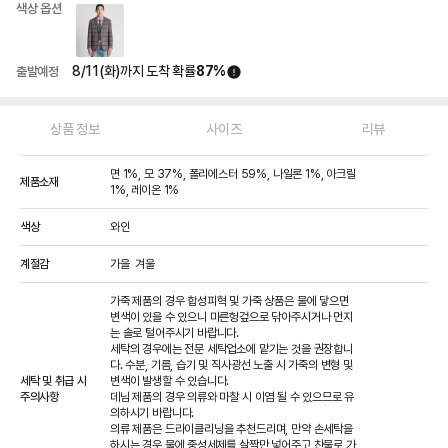
색상 옵션
8/11(화)
까지 도착 확률
87
%
출발예정
상품 정보
사이즈
리뷰
면 1%, 모 37%, 폴리에스터 59%, 나일론 1%, 아크릴 
제품소재
1%, 레이온 1%
색상
와인
계절감
가을  
겨울  
가죽 제품의 경우 합성피혁 및 가죽 상품은 물에 닿으면 
변색이 있을 수 있으니 마른헝겊으로 닦아주시거나 먼지
는 솔로 털어주시기 바랍니다.

세탁의 경우에는 전문 세탁업소에 맡기는 것을 권장합니
다. 수분, 기름, 습기 및 직사광선 노출 시 가죽의 변형 및 
세탁 및 취급 시
변색이 발생할 수 있습니다.

주의사항
데님 제품의 경우 의류와 마찰 시 이염 될 수 있으므로 유
의하시기 바랍니다.

의류 제품은 드라이클리닝을 추천드리며, 만약 손세탁을 
하시는 경우 물에 중성세제를 살짝만 넣어주고 찬물로 가