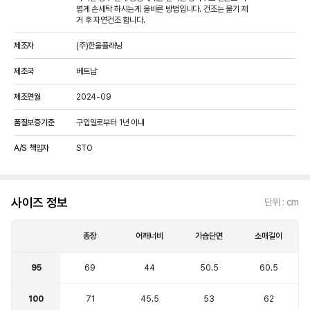
볍게 손세탁 하시는게 올바른 방법입니다. 건조는 물기 제
거 후 자연건조 합니다.
제조자
(주)한울플래닝
제조국
베트남
제조연월
2024-09
품질보증기준
구입일로부터 1년 이내
A/S 책임자
STO
사이즈 정보
단위 : cm
총장
어깨너비
가슴단면
소매길이
95
69
44
50.5
60.5
100
71
45.5
53
62