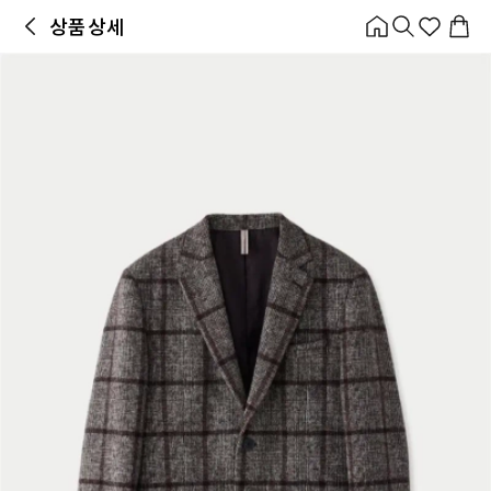
홈
카테고리
스타일
랭킹
타임세일
아울렛
매거진
출근룩
앱 첫 구매 시 10% 쿠폰 + 무료 교환/배송
앱 열기
상품 상세