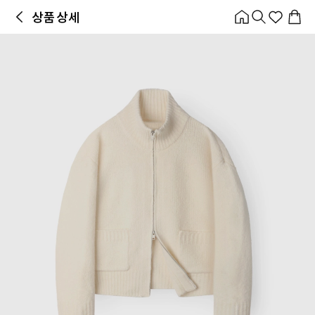
홈
카테고리
스타일
랭킹
타임세일
아울렛
매거진
출근룩
앱 첫 구매 시 10% 쿠폰 + 무료 교환/배송
앱 열기
상품 상세