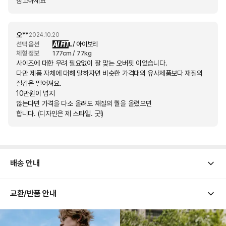
참고하세요
오**
2024.10.20
AI FIT
선택 옵션
L
/ 아이보리
체형 정보
177cm / 77kg
사이즈에 대한 우려 필요없이 잘 맞는 오버핏 이었습니다.
다만 제품 자체에 대해 말하자면 비슷한 가격대의 유사제품보다 재질의
질감은 떨어져요.
10만원이 넘지
않는다면 가격을 다소 올려도 재질의 퀄을 올렸으면
합니다. (디자인은 제 스타일. 굿!)
배송 안내
2026 
교환/반품 안내
[ 배송 기간 ]
어
해당 상품의 배송은 평일 기준 통상적으로 1-2일 소요됩니다.
제일 많
[ 배송 금액 ]
은 