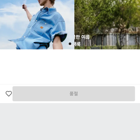
콘텐츠 
배송 금액은 모두 댄블에서 부담합니다. 고객님의 배송 부담 금액은 0원입니다.
[ 교환/반품 유의 사항 ]
본 상품은 업체별로 개별 출고되는 상품으로, 반품 시 출고 업체 기준에 따라 반품비가 각각
발생할 수 있습니다.
고객님의 변심으로 인한 반품의 경우, 왕복 택배비가 발생하며 해당 비용은 환불 금액에서
차감 후 환불 처리됩니다.
상품 수령 시 상품 하자 여부를 확인해주세요. 하자 여부를 확인하지 않고 반품된 상품은 고
쿨한 여름
객님의 책임 사유가 될 수 있습니다.
객룩
상품은 착용 흔적이 없어야 하며, 택이 부착된 상태로 접수되어야 합니다.
교환/반품 요청은 상품 수령 후 7일 이내로 가능합니다.
간 느껴지
환불 금액은 결제수단으로 환불이 완료됩니다.
한 소재
보러가기
전자상거래 등에서 소비자보호에 관한 법률 제17조(청약철회 등)에 의거, 하단에 기재된 내
용에 해당할 경우 교환/반품 처리가 불가능합니다.
고객님의 책임 사유로 상품이 훼손된 경우
고객님의 부주의로 택이 제거되거나 포장이 훼손된 경우
시간의 경과에 의하여 재판매가 곤란할 정도로 상품 등의 가치가 현저히 감소한 경우
품절
구매 이후 세탁 및 수선으로 인하여 상품에 변형이 생겼거나 훼손된 경우
[ 환불 기간 ]
환불은 본사에 반송된 상품이 도착하면 제품 검품 과정을 거친 후, 하자여부를 판단하여 2~3
일 내에 결제수단으로 환불이 완료됩니다.