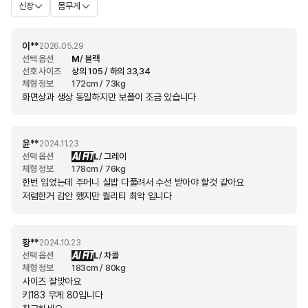
신장
몸무게
이**
2026.05.29
선택 옵션
M
/ 블랙
선호 사이즈
상의 105 / 하의 33,34
체형 정보
172cm / 73kg
화면상과 생상 동일하지만 보폴이 조금 있습니다
윤**
2024.11.23
AI FIT
선택 옵션
L
/ 그레이
체형 정보
178cm / 76kg
한번 입었는데 주머니 실밥 다풀려서 수선 받아야 할것 같아요
저렴한거 감안 했지만 퀄리티 최악 입니다
황**
2024.10.23
AI FIT
선택 옵션
L
/ 차콜
체형 정보
183cm / 80kg
사이즈 잘맞아요
키183 무게 80입니다