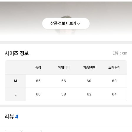
상품 정보 더보기
사이즈 정보
단위 : cm
총장
어깨너비
가슴단면
소매길이
M
65
56
60
63
L
66
58
62
64
리뷰
4