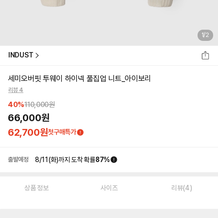
1
/
2
INDUST
세미오버핏 투웨이 하이넥 풀집업 니트_아이보리
리뷰 4
40
%
110,000
원
66,000
원
62,700
원
첫구매특가
8/11(화)
까지 도착 확률
87
%
출발예정
상품 정보
사이즈
리뷰(4)