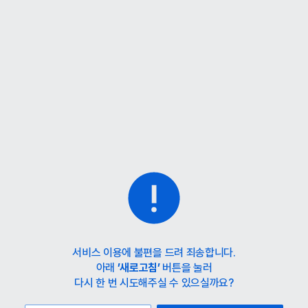
홈
카테고리
스타일
랭킹
타임세일
아울렛
매거진
출근룩
서비스 이용에 불편을 드려 죄송합니다.
아래
’새로고침’
버튼을 눌러
다시 한 번 시도해주실 수 있으실까요?