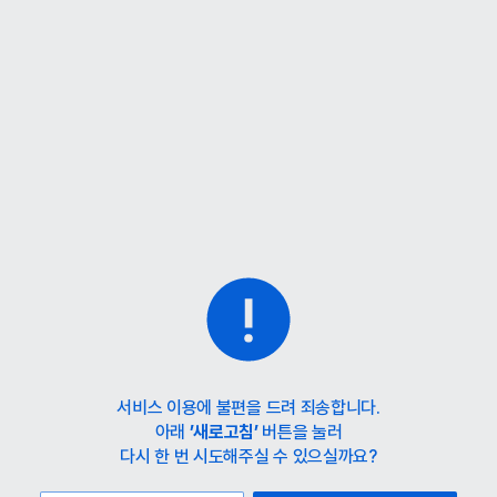
홈
카테고리
스타일
랭킹
타임세일
아울렛
매거진
출근룩
서비스 이용에 불편을 드려 죄송합니다.
아래
’새로고침’
버튼을 눌러
다시 한 번 시도해주실 수 있으실까요?