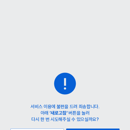
홈
카테고리
스타일
랭킹
타임세일
아울렛
매거진
출근룩
서비스 이용에 불편을 드려 죄송합니다.
아래
’새로고침’
버튼을 눌러
다시 한 번 시도해주실 수 있으실까요?