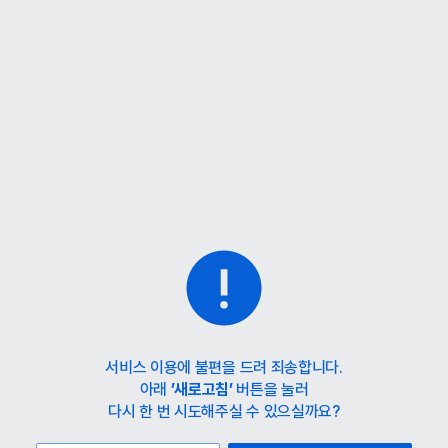
홈
카테고리
스타일
랭킹
타임세일
아울렛
매거진
출근룩
서비스 이용에 불편을 드려 죄송합니다.
아래
’새로고침’
버튼을 눌러
다시 한 번 시도해주실 수 있으실까요?