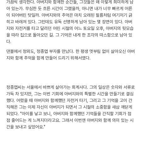
가끔씩 생각한다. 아버지와 함께한 순간들, 그것들은 왜 이렇게 희미하게 남
아 있는가. 무심한 듯 흐른 시간이 그랬을까, 아니면 내가 너무 빠르게 어른
이 되어버린 탓일까. 아버지와의 추억은 마치 오래된 필름처럼 여기저기 긁
히고 바래져 있다. 그런데도 유독 선명하게 남아 있는 몇 장면이 있다. 아버
지와 자전거를 타고 달리던 어린 시절의 어느 토요일 오후, 아버지의 뒷모습
을 따라 집으로 돌아오던 길. 그 기억은 내게 한 조각의 따스함으로 남아 있
다.
댄블에서 정외도, 정종엽 부자를 만났다. 한 평생 멋부림 없이 살아오신 아버
지와 함께 추억을 함께 만들어 드리기 위해서였다.
정종엽씨는 서울에서 바쁘게 살아가는 회계사다. 그의 일상은 숫자와 서류로
가득 차 있지만, 그는 이번 기회에 아버지와의 특별한 시간을 만들기로 결심
했다. 어렸을 때 아버지와 함께했던 자전거 타기, 그리고 그 기억을 고이 간
직해온 그는 이제 자신이 아버지가 되면서 그 시절의 소중함을 새삼 깨닫게
되었다. "아이를 낳고 보니, 아버지와 함께했던 기억들을 간직할 기회가 점
점 줄어드는 게 느껴지더라고요. 그래서 이번엔 아버지와 함께 의미 있는 시
간을 보내고 싶었어요."