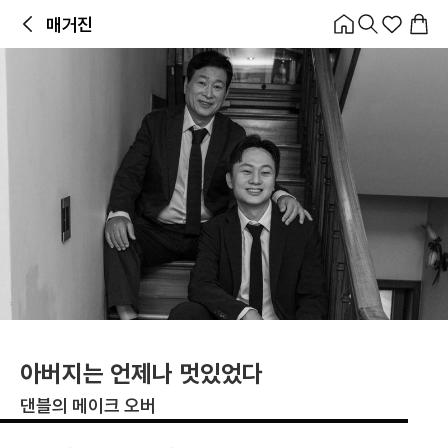
홈
카테고리
스타일
랭킹
타임세일
아울렛
매거진
출근룩
앱 첫 구매 시 10% 쿠폰 + 무료 교환/배송
앱 열기
매거진
아버지는 언제나 멋있었다
댄블의 메이크 오버