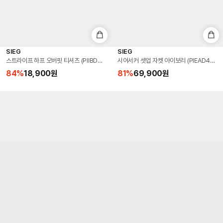
SIEG
SIEG
스트라이프 하프 오버핏 티셔츠 (PIIBD8012)
시어서커 셋업 자켓 아이보리 (PIEAD4030
84
%
18,900
원
81
%
69,900
원
SIEG
SIEG