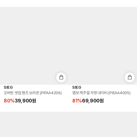
SIEG
SIEG
오버핏 셋업 팬츠 브라운 (PIFAA4206)
엠보 캐주얼 자켓 네이비 (PIEAA4005)
80
%
39,900
원
81
%
69,900
원