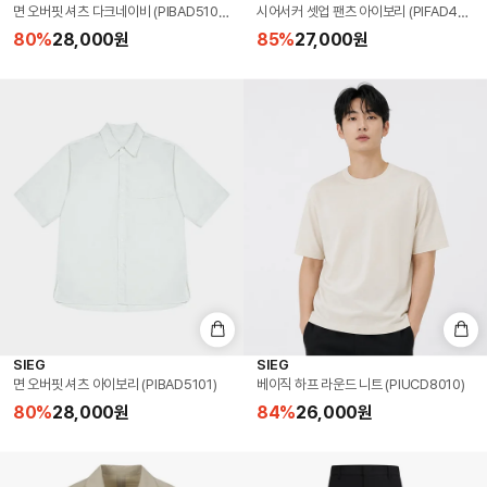
면 오버핏 셔츠 다크네이비 (PIBAD5107)
시어서커 셋업 팬츠 아이보리 (PIFAD4230)
80
%
28,000
원
85
%
27,000
원
SIEG
SIEG
면 오버핏 셔츠 아이보리 (PIBAD5101)
베이직 하프 라운드 니트 (PIUCD8010)
80
%
28,000
원
84
%
26,000
원