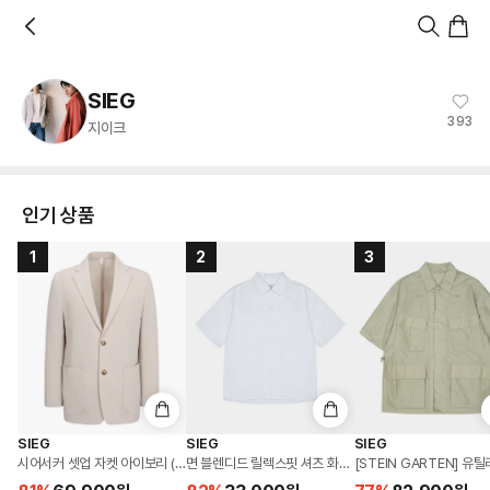
홈
카테고리
스타일
랭킹
타임세일
아울렛
매거진
출근룩
앱 첫 구매 시 10% 쿠폰 + 무료 교환/배송
앱 열기
SIEG
393
지이크
인기 상품
1
2
3
SIEG
SIEG
SIEG
시어서커 셋업 자켓 아이보리 (PIEAD4030)
면 블렌디드 릴렉스핏 셔츠 화이트 (PIBAD5021)
[STEIN GARTEN] 유