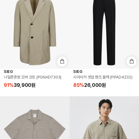
SIEG
SIEG
나일론혼방 오버 코트 (PGNAD7303)
시어서커 셋업 팬츠 블랙 (PIFAD4232)
91
%
39,900
원
85
%
26,000
원