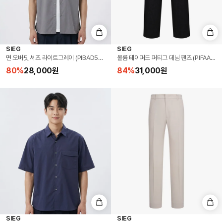
SIEG
SIEG
면 오버핏 셔츠 라이트그레이 (PIBAD5105)
볼륨 테이퍼드 퍼티그 데님 팬츠 (PIFAA421
80
%
28,000
원
84
%
31,000
원
SIEG
SIEG