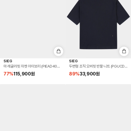
SIEG
SIEG
마 레귤러핏 자켓 아이보리 (PIEAD4020)
두변형 조직 오버핏 반팔 니트 (PGUCD892
77
%
115,900
원
89
%
33,900
원