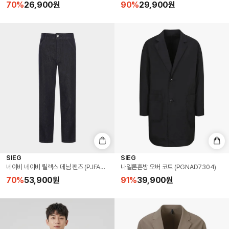
70
%
26,900
원
90
%
29,900
원
SIEG
SIEG
네이비 네이비 릴렉스 데님 팬츠 (PJFAH4207)
나일론혼방 오버 코트 (PGNAD7304)
70
%
53,900
원
91
%
39,900
원