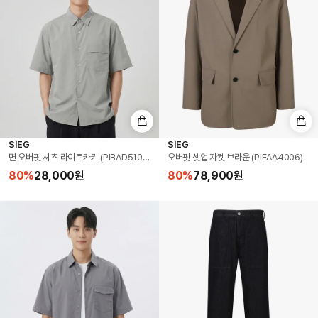
SIEG
SIEG
면 오버핏 셔츠 라이트카키 (PIBAD5102)
오버핏 셋업 자켓 브라운 (PIEAA4006)
80
%
28,000
원
80
%
78,900
원