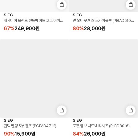
SIEG
SIEG
캐시미어 블렌드 핸드메이드 코트 아이보리 (PJHAX7009)
면 오버핏 셔츠 스카이블루 (PIBAD5104)
67
%
249,900
원
80
%
28,000
원
SIEG
SIEG
원턱 밴딩 5부 팬츠 (PGFAD4712)
포켓 엠보 니트넥 티셔츠 (PIIBD8016)
90
%
15,900
원
84
%
26,000
원