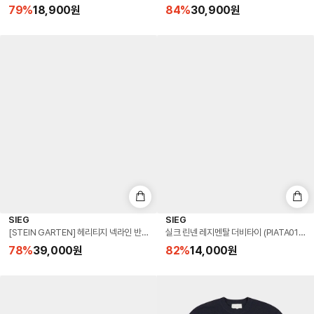
79
%
18,900
원
84
%
30,900
원
SIEG
SIEG
[STEIN GARTEN] 헤리티지 넥라인 반팔 스웨트셔츠 (PIIBD8916)
실크 린넨 레지멘탈 더비타이 (PIATA0115)
78
%
39,000
원
82
%
14,000
원