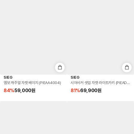
SIEG
SIEG
엠보 캐주얼 자켓 베이지 (PIEAA4004)
시어서커 셋업 자켓 라이트카키 (PIEAD403
84
%
59,000
원
81
%
69,900
원