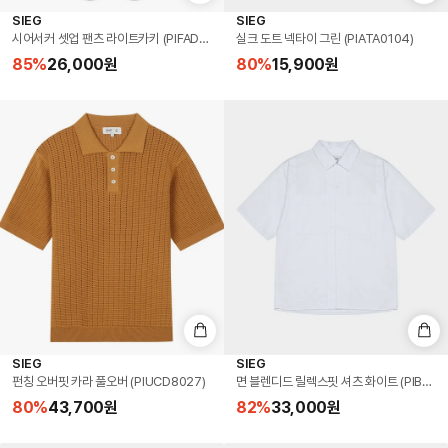
SIEG
SIEG
시어서커 셋업 팬츠 라이트카키 (PIFAD4231)
실크 도트 넥타이 그린 (PIATA0104)
85
%
26,000
원
80
%
15,900
원
SIEG
SIEG
펀칭 오버핏 카라 풀오버 (PIUCD8027)
면 블렌디드 릴렉스핏 셔츠 화이트 (PIBAD50
80
%
43,700
원
82
%
33,000
원