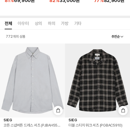
81
%
69,900
원
82
%
33,000
원
77
%
82,900
원
전체
아우터
상의
하의
가방
기타
추천순
772
개의 상품
SIEG
SIEG
코튼 스냅버튼 드레스 셔츠 (PJBAH5507)
더블 스티치 워크 셔츠 (PGBAC5910)