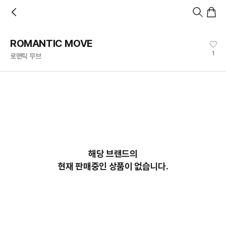
홈
카테고리
스타일
랭킹
타임세일
아울렛
매거진
출근룩
앱 첫 구매 시 10% 쿠폰 + 무료 교환/배송
앱 열기
ROMANTIC MOVE
1
로맨틱 무브
해당 브랜드의
현재 판매중인 상품이 없습니다.