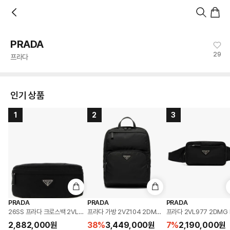
홈
카테고리
스타일
랭킹
타임세일
아울렛
매거진
출근룩
앱 첫 구매 시 10% 쿠폰 + 무료 교환/배송
앱 열기
PRADA
29
프라다
인기 상품
1
2
3
PRADA
PRADA
PRADA
26SS 프라다 크로스백 2VL043 2DMG F0002 BLACK DOM
프라다 가방 2VZ104 2DMG F0002 사피아노 리나일
프라다 2VL977 2DM
2,882,000
원
38
%
3,449,000
원
7
%
2,190,000
원