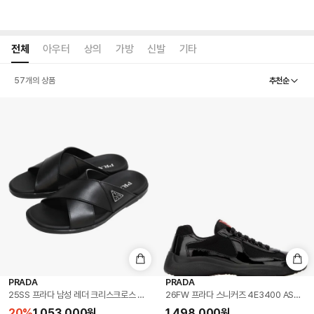
전체
아우터
상의
가방
신발
기타
추천순
57
개의 상품
PRADA
PRADA
25SS 프라다 남성 레더 크리스크로스 슬리퍼 블랙 2X3111 3LEM F0002
26FW 프라다 스니커즈 4E3400 ASZ F0
20
%
1,053,000
원
1,498,000
원