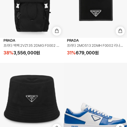
PRADA
PRADA
프라다 백팩 2VZ135 2DMG F0002 리나일론 테수토 블랙 남성백팩 여성백팩 당일발송
프라다 2MO513 2DMH F0002 리나일
38
%
3,556,000
원
31
%
679,000
원