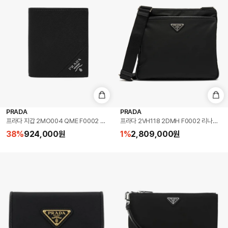
PRADA
PRADA
프라다 지갑 2MO004 QME F0002 사피아노 은장로고 반지갑 블랙 남성반지갑 남자반
프라다 2VH118 2DMH F0002 리나일
38
%
924,000
원
1
%
2,809,000
원