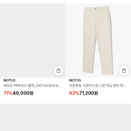
NOTIG
NOTIG
메트로 백팩 001 블랙_OKF1ACBA101K1
코튼혼방 스탠다드핏 스판 데님 팬츠 화이트_O
71
%
49,000
원
62
%
71,200
원