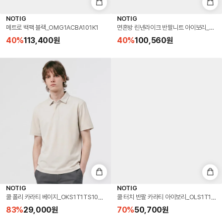
NOTIG
NOTIG
메트로 백팩 블랙_OMG1ACBA101K1
면혼방 린넨라이크 반팔니트 아이보리_OMS1
40
%
113,400
원
40
%
100,560
원
NOTIG
NOTIG
쿨 폴리 카라티 베이지_OKS1T1TS104I1
쿨 터치 반팔 카라티 아이보리_OLS1T1TS10
83
%
29,000
원
70
%
50,700
원