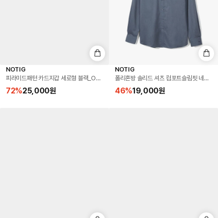
NOTIG
NOTIG
피라미드패턴 카드지갑 세로형 블랙_OKF1ACP5104K1
폴리혼방 솔리드 셔츠 컴포트슬림핏 네이비_O
72
%
25,000
원
46
%
19,000
원