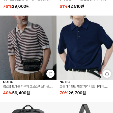
코튼100 테리원단 하프팬츠 그레이_OKS3PTHP102G1
어반 슬링 크로스백 블랙_OLF1ACBA301K
76
%
29,000
원
61
%
42,510
원
NOTIG
NOTIG
립스탑 트래블 파우치 크로스백 브라운_OMG1ACBA354W1
코튼 테리원단 반팔 카라 니트 네이비_OLS1
40
%
59,400
원
70
%
26,700
원