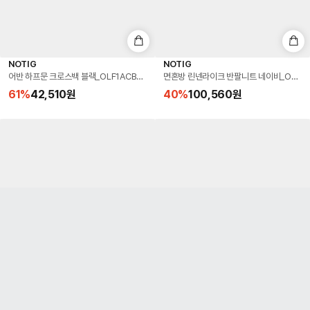
NOTIG
NOTIG
어반 하프문 크로스백 블랙_OLF1ACBA351K1
면혼방 린넨라이크 반팔니트 네이비_OMS1S
61
%
42,510
원
40
%
100,560
원
NOTIG
NOTIG