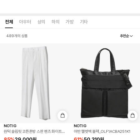
전체
아우터
상의
하의
가방
기타
추천순
489
개의 상품
NOTIG
NOTIG
원턱 슬림핏 코튼혼방 스판 팬츠 화이트_OKG1PTLP195A1
어반 헬멧백 블랙_OLF1ACBA251K1
85
%
29,000
원
61
%
50,310
원