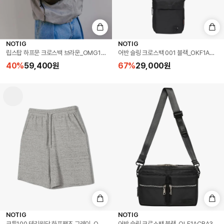
NOTIG
NOTIG
립스탑 하프문 크로스백 브라운_OMG1ACBA355W1
어반 슬링 크로스백 001 블랙_OKF1ACBA3
40
%
59,400
원
67
%
29,000
원
NOTIG
NOTIG