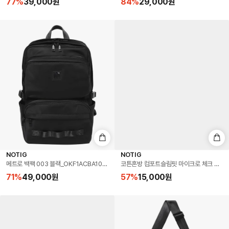
77
%
39,000
원
84
%
29,000
원
NOTIG
NOTIG
메트로 백팩 003 블랙_OKF1ACBA103K1
코튼혼방 컴포트슬림핏 마이크로 체크 셔츠 블
71
%
49,000
원
57
%
15,000
원