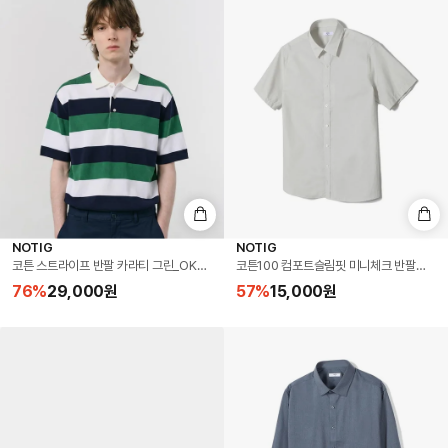
NOTIG
NOTIG
코튼 스트라이프 반팔 카라티 그린_OKS3T1TS101E1
코튼100 컴포트슬림핏 미니체크 반팔셔츠 그
76
%
29,000
원
57
%
15,000
원