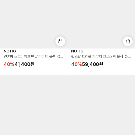
NOTIG
NOTIG
면혼방 스트라이프 반팔 카라티 블랙_OMS2T1TS103K1
립스탑 트래블 파우치 크로스백 블랙_OMG1
40
%
41,400
원
40
%
59,400
원