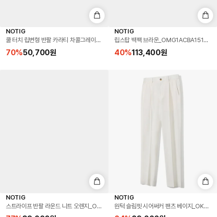
NOTIG
NOTIG
쿨 터치 립변형 반팔 카라티 차콜그레이_OLS1T1TS103CG
립스탑 백팩 브라운_OMG1ACBA151W1
70
%
50,700
원
40
%
113,400
원
NOTIG
NOTIG
스트라이프 반팔 라운드 니트 오렌지_OKS3SWTS105O1
원턱 슬림핏 시어써커 팬츠 베이지_OKG1PTL