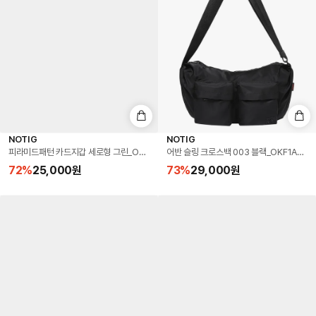
NOTIG
NOTIG
피라미드패턴 카드지갑 세로형 그린_OKF1ACP5104E1
어반 슬링 크로스백 003 블랙_OKF1ACBA
72
%
25,000
원
73
%
29,000
원