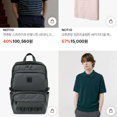
NOTIG
NOTIG
면혼방 스트라이프 반팔니트 네이비_OMS1SWTS101N1
코튼혼방 컴포트슬림핏 써커 미디움 체크 캐주
40
%
100,560
원
57
%
15,000
원