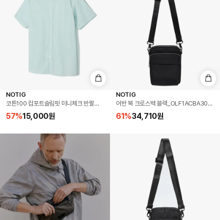
NOTIG
NOTIG
코튼100 컴포트슬림핏 미니체크 반팔셔츠 민트_OKS2SHCS201M1
어반 북 크로스백 블랙_OLF1ACBA302K1
57
%
15,000
원
61
%
34,710
원