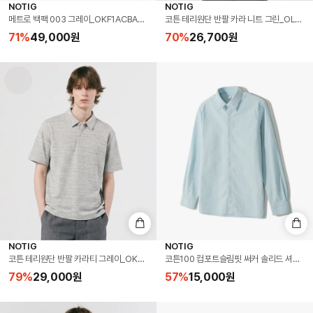
NOTIG
NOTIG
메트로 백팩 003 그레이_OKF1ACBA103G1
코튼 테리원단 반팔 카라 니트 그린_OLS1SW
71
%
49,000
원
70
%
26,700
원
NOTIG
NOTIG
코튼 테리원단 반팔 카라티 그레이_OKS3T1TS104G1
코튼100 컴포트슬림핏 써커 솔리드 셔츠 민트
79
%
29,000
원
57
%
15,000
원