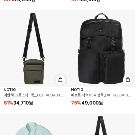
NOTIG
NOTIG
어반 북 크로스백 그린_OLF1ACBA302E1
메트로 백팩 004 블랙_OKF1ACBA104K1
61
%
34,710
원
75
%
49,000
원