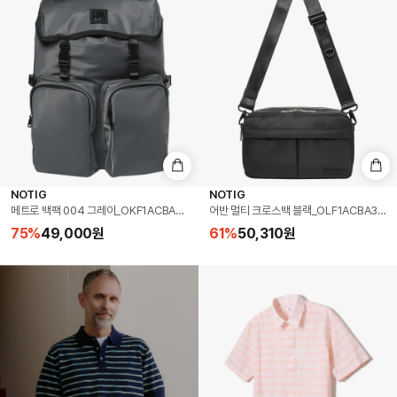
NOTIG
NOTIG
메트로 백팩 004 그레이_OKF1ACBA104G1
어반 멀티 크로스백 블랙_OLF1ACBA304K
75
%
49,000
원
61
%
50,310
원