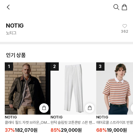
홈
카테고리
스타일
랭킹
타임세일
아울렛
매거진
출근룩
앱 첫 구매 시 10% 쿠폰 + 무료 교환/배송
앱 열기
NOTIG
362
노티그
인기 상품
1
2
3
NOTIG
NOTIG
NOTIG
클래식 필드 자켓 브라운_OMP1JPUF101W1
원턱 슬림핏 코튼혼방 스판 팬츠 화이트_OKG1PTLP195
에어로쿨 스트라이프 반팔 
37
%
182,070
원
85
%
29,000
원
68
%
19,000
원