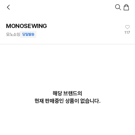
홈
카테고리
스타일
랭킹
타임세일
아울렛
매거진
출근룩
앱 첫 구매 시 10% 쿠폰 + 무료 교환/배송
앱 열기
MONOSEWING
117
모노소잉
당일발송
해당 브랜드의
현재 판매중인 상품이 없습니다.