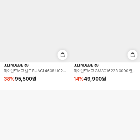
J.LINDEBERG
J.LINDEBERG
제이린드버그 벨트 BUAC14608 U029 브리저 35 골프 남성벨트 당일발송
제이린드버그 GMAC16223 0000 엔조 
38
%
95,500
원
14
%
49,900
원