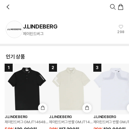
홈
카테고리
스타일
랭킹
타임세일
아울렛
매거진
출근룩
앱 첫 구매 시 10% 쿠폰 + 무료 교환/배송
앱 열기
J.LINDEBERG
298
제이린드버그
인기 상품
1
2
3
J.LINDEBERG
J.LINDEBERG
J.LINDEBERG
제이린드버그 GMJT14648 9999 투어 테크 슬림 핏 폴로 골프 남성 반팔티
제이린드버그 반팔 GMJT14650 U029 히스 폴로 골
제이린드버그 반팔 GMJT1