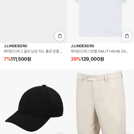
J.LINDEBERG
J.LINDEBERG
제이린드버그 골프 남성 히스 폴로 반팔티 브린들 (GMJT14650-U144)
제이린드버그 반팔 GMJT14646 0000 
7
%
111,500
원
39
%
129,000
원