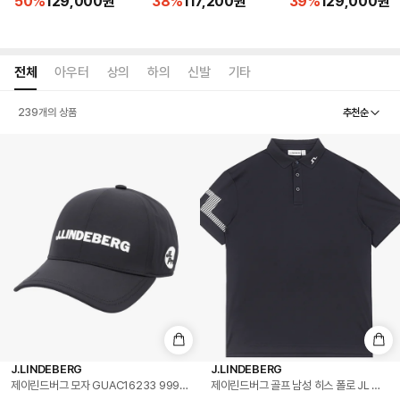
50
%
129,000
원
38
%
117,200
원
39
%
129,000
원
전체
아우터
상의
하의
신발
기타
추천순
239
개의 상품
J.LINDEBERG
J.LINDEBERG
제이린드버그 모자 GUAC16233 9999 챔프 골프 모자
제이린드버그 골프 남성 히스 폴로 JL 반팔티 