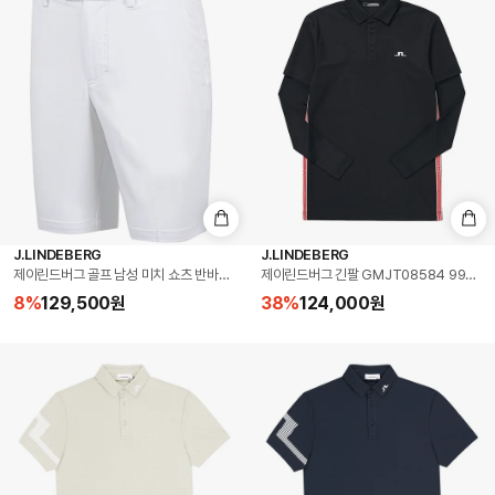
J.LINDEBERG
J.LINDEBERG
제이린드버그 골프 남성 미치 쇼츠 반바지 화이트 (GMPA15773-0000)
제이린드버그 긴팔 GMJT08584 9999
8
%
129,500
원
38
%
124,000
원