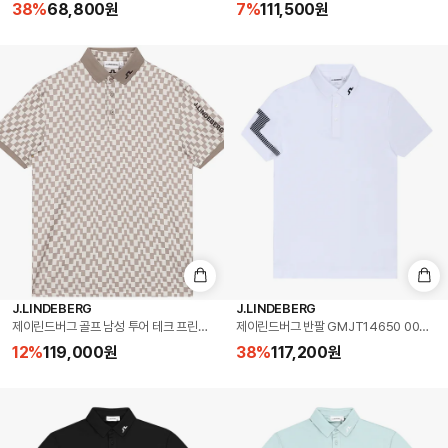
38
%
68,800
원
7
%
111,500
원
J.LINDEBERG
J.LINDEBERG
제이린드버그 골프 남성 투어 테크 프린트 폴로 반팔티 스택 브린들 (GMJT14652-E385)
제이린드버그 반팔 GMJT14650 0000 
12
%
119,000
원
38
%
117,200
원