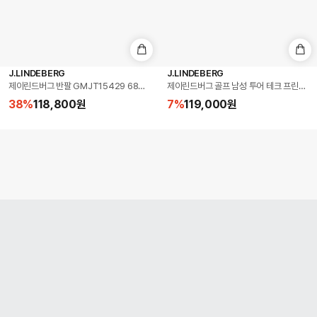
J.LINDEBERG
J.LINDEBERG
제이린드버그 반팔 GMJT15429 6855 브루스 폴로 골프 남성반팔티
제이린드버그 골프 남성 투어 테크 프린트 폴로
38
%
118,800
원
7
%
119,000
원
J.LINDEBERG
J.LINDEBERG