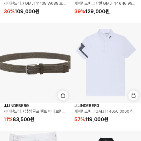
제이린드버그 GMJT11138 W088 토르 프린트 슬림핏 골프 남성 긴팔티
제이린드버그 반팔 GMJT14646 9999 
36
%
109,000
원
39
%
129,000
원
J.LINDEBERG
J.LINDEBERG
제이린드버그 남성 골프 벨트 베니 브린들 (BUAC16027-U144)
제이린드버그 GMJT14650 0000 히스 
11
%
83,500
원
57
%
119,000
원