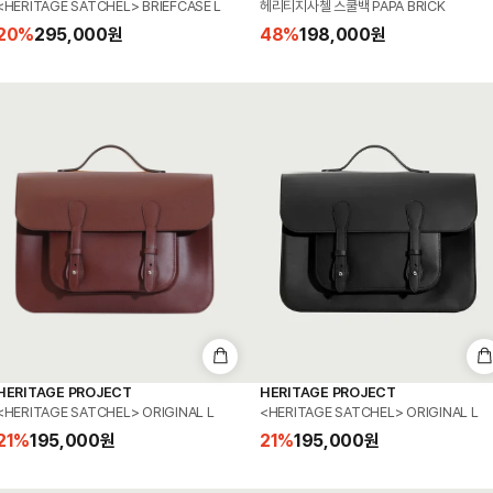
<HERITAGE SATCHEL> BRIEFCASE L
헤리티지사첼 스쿨백 PAPA BRICK
20
%
295,000
원
48
%
198,000
원
HERITAGE PROJECT
HERITAGE PROJECT
<HERITAGE SATCHEL> ORIGINAL L
<HERITAGE SATCHEL> ORIGINAL L
21
%
195,000
원
21
%
195,000
원