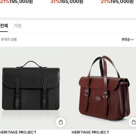
21
%
195,000
원
31
%
165,000
원
21
%
195,000
원
전체
가방
추천순
8
개의 상품
HERITAGE PROJECT
HERITAGE PROJECT