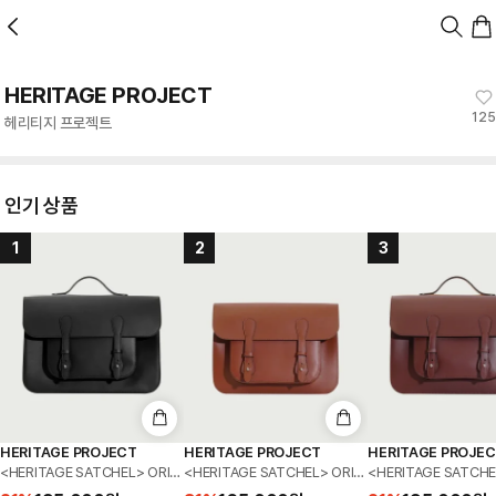
앱 첫 구매 시 10% 쿠폰 + 무료 교환/배송
HERITAGE PROJECT
125
헤리티지 프로젝트
인기 상품
1
2
3
HERITAGE PROJECT
HERITAGE PROJECT
HERITAGE PROJE
<HERITAGE SATCHEL> ORIGINAL L
<HERITAGE SATCHEL> ORIGINAL M
<HERITAGE SATCHE