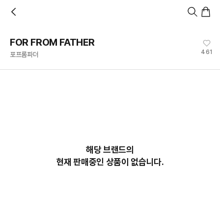
홈
카테고리
스타일
랭킹
타임세일
아울렛
매거진
출근룩
앱 첫 구매 시 10% 쿠폰 + 무료 교환/배송
앱 열기
FOR FROM FATHER
461
포프롬파더
해당 브랜드의
현재 판매중인 상품이 없습니다.