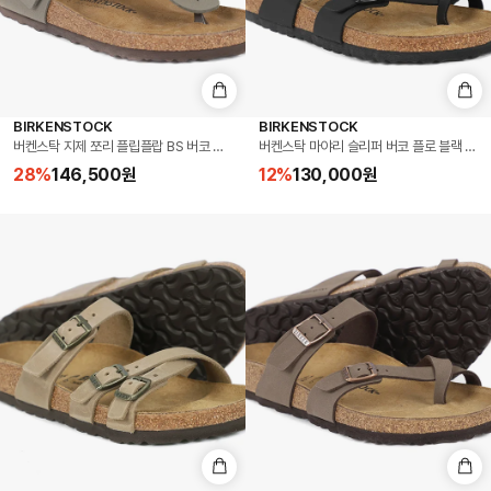
BIRKENSTOCK
BIRKENSTOCK
버켄스탁 지제 쪼리 플립플랍 BS 버코 플로 버키부크 스톤 Made in Germany (0043391
버켄스탁 마야리 슬리퍼 버코 플로 블랙 Made i
28
%
146,500
원
12
%
130,000
원