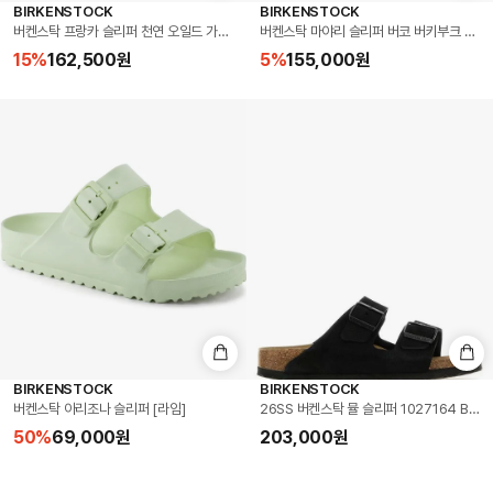
BIRKENSTOCK
BIRKENSTOCK
버켄스탁 프랑카 슬리퍼 천연 오일드 가죽 타바코 브라운 Germany (1015931)
버켄스탁 마야리 슬리퍼 버코 버키부크 모카 Mad
15
%
162,500
원
5
%
155,000
원
BIRKENSTOCK
BIRKENSTOCK
버켄스탁 아리조나 슬리퍼 [라임]
26SS 버켄스탁 뮬 슬리퍼 1027164 BLA
50
%
69,000
원
203,000
원