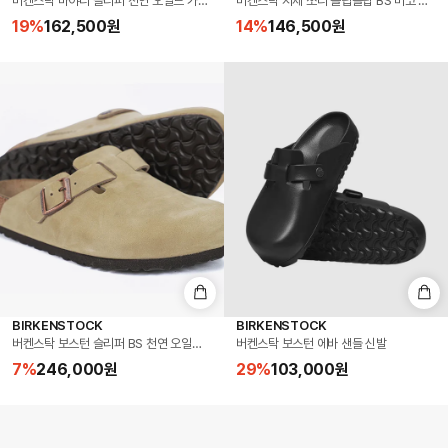
버켄스탁 마야리 슬리퍼 천연 오일드 가죽 하바나 Made in Germany (0171321)
버켄스탁 지제 쪼리 플립플랍 BS 버코 플로 버키
19
%
162,500
원
14
%
146,500
원
BIRKENSTOCK
BIRKENSTOCK
버켄스탁 보스턴 슬리퍼 BS 천연 오일드 가죽 타바코 브라운 Made in Germany (096081
버켄스탁 보스턴 에바 샌들 신발
7
%
246,000
원
29
%
103,000
원