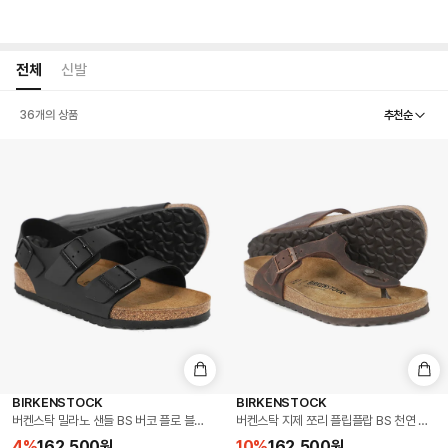
전체
신발
추천순
36
개의 상품
BIRKENSTOCK
BIRKENSTOCK
버켄스탁 밀라노 샌들 BS 버코 플로 블랙 Made in Germany (0034793)
버켄스탁 지제 쪼리 플립플랍 BS 천연 오일드 가
4
%
162,500
원
10
%
162,500
원