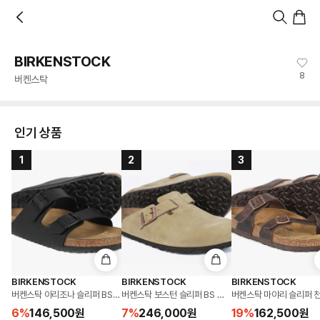
홈
카테고리
스타일
랭킹
타임세일
아울렛
매거진
출근룩
앱 첫 구매 시 10% 쿠폰 + 무료 교환/배송
앱 열기
BIRKENSTOCK
8
버켄스탁
인기 상품
1
2
3
BIRKENSTOCK
BIRKENSTOCK
BIRKENSTOCK
버켄스탁 아리조나 슬리퍼 BS 버코 플로 블랙 Made in Germany(0051793)
버켄스탁 보스턴 슬리퍼 BS 천연 오일드 가죽 타바코 브라운 Ma
버켄스탁 마야리 슬리퍼 천연 
6
%
146,500
원
7
%
246,000
원
19
%
162,500
원