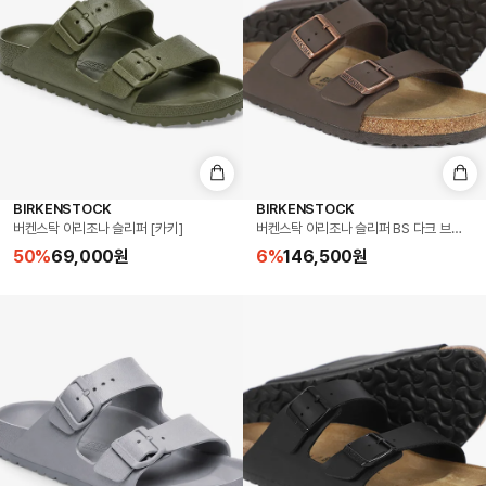
BIRKENSTOCK
BIRKENSTOCK
버켄스탁 아리조나 슬리퍼 [카키]
버켄스탁 아리조나 슬리퍼 BS 다크 브라운 Made
50
%
69,000
원
6
%
146,500
원